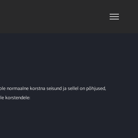
ole normaalne korstna seisund ja sellel on põhjused,
le korstendele: