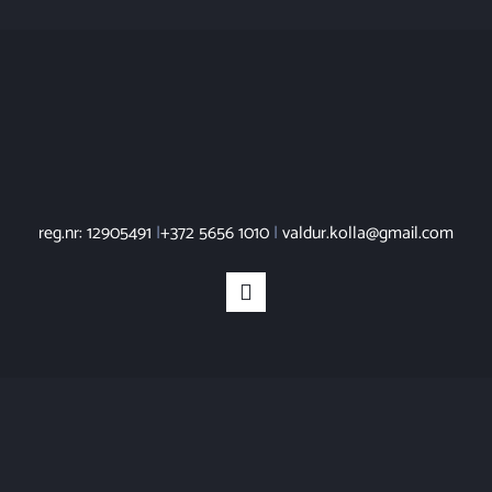
reg.nr: 12905491
|
+372 5656 1010
|
valdur.kolla@gmail.com
Facebook